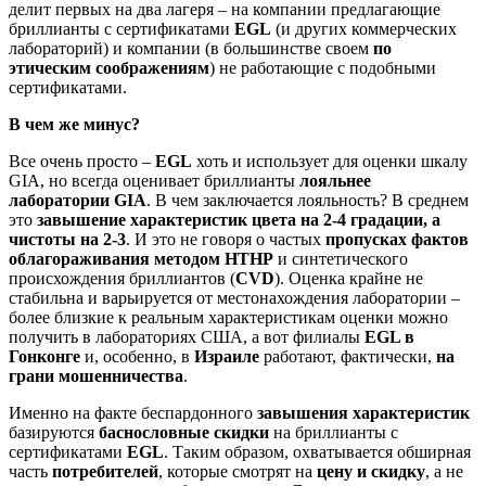
делит первых на два лагеря – на компании предлагающие
бриллианты с сертификатами
EGL
(и других коммерческих
лабораторий) и компании (в большинстве своем
по
этическим соображениям
) не работающие с подобными
сертификатами.
В чем же минус?
Все очень просто –
EGL
хоть и использует для оценки шкалу
GIA, но всегда оценивает бриллианты
лояльнее
лаборатории GIA
. В чем заключается лояльность? В среднем
это
завышение характеристик цвета на 2-4 градации, а
чистоты на 2-3
. И это не говоря о частых
пропусках фактов
облагораживания методом HTHP
и синтетического
происхождения бриллиантов (
CVD
). Оценка крайне не
стабильна и варьируется от местонахождения лаборатории –
более близкие к реальным характеристикам оценки можно
получить в лабораториях США, а вот филиалы
EGL в
Гонконге
и, особенно, в
Израиле
работают, фактически,
на
грани мошенничества
.
Именно на факте беспардонного
завышения характеристик
базируются
баснословные скидки
на бриллианты с
сертификатами
EGL
. Таким образом, охватывается обширная
часть
потребителей
, которые смотрят на
цену и скидку
, а не