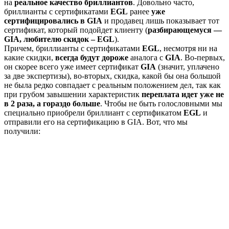
на
реальное качество бриллиантов
. Довольно часто,
бриллианты с сертификатами
EGL
ранее
уже
сертифицировались в GIA
и продавец лишь показывает тот
сертификат, который подойдет клиенту (
разбирающемуся —
GIA, любителю скидок – EGL
).
Причем, бриллианты с сертификатами
EGL
, несмотря ни на
какие скидки,
всегда будут дороже
аналога c
GIA
. Во-первых,
он скорее всего уже имеет сертификат
GIA
(значит, уплачено
за две экспертизы), во-вторых, скидка, какой бы она большой
не была редко совпадает с реальным положением дел, так как
при грубом завышении характеристик
переплата идет уже не
в 2 раза, а гораздо больше
. Чтобы не быть голословными мы
специально приобрели бриллиант с сертификатом
EGL
и
отправили его на сертификацию в GIA. Вот, что мы
получили: