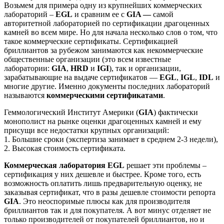
Возьмем для примера одну из крупнейших коммерческих
лабораторий –
EGL
и сравним ее с
GIA —
самой
авторитетной лабораторией по сертификации драгоценных
камней во всем мире. Но для начала несколько слов о том, что
такое коммерческие сертификаты. Сертификацией
бриллиантов за рубежом занимаются как некоммерческие
общественные организации (это всем известные
лаборатории:
GIA
,
HRD
и
IGI
), так и организации,
зарабатывающие на выдаче сертификатов —
EGL
,
IGL
,
IDL
и
многие другие. Именно документы последних лабораторий
называются
коммерческими сертификатами
.
Геммологический Институт Америки (
GIA
) фактически
монополист на рынке оценки драгоценных камней и ему
присущи все недостатки крупных организаций:
1. Большие сроки (экспертиза занимает в среднем 2-3 недели),
2. Высокая стоимость сертификата.
Коммерческая лаборатория EGL
решает эти проблемы –
сертификация у них дешевле и быстрее. Кроме того, есть
возможность оплатить лишь предварительную оценку, не
заказывая сертификат, что в разы дешевле стоимости репорта
GIA
. Это неоспоримые плюсы как для производителя
бриллиантов так и для покупателя. А вот минус отделяет не
только производителей от покупателей бриллиантов, но и