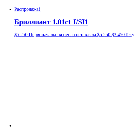
Распродажа!
Бриллиант 1.01ct J/SI1
$
5 250
Первоначальная цена составляла $5 250.
$
3 450
Теку