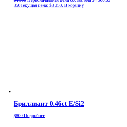
$
4 300
Первоначальная цена составляла $4 300.
$
3
350
Текущая цена: $3 350.
В корзину
Бриллиант 0.46ct E/Si2
$
800
Подробнее